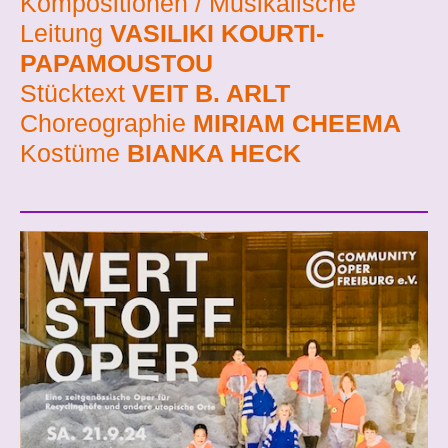
Kompositionen / Musikalische
Leitung
VASILIKI KOURTI-
PAPAMOUSTOU
Stücktext
VEIT B. ARLT
Choreographie
MIRIAM CHEEMA
Kostüme
BIANKA HECK