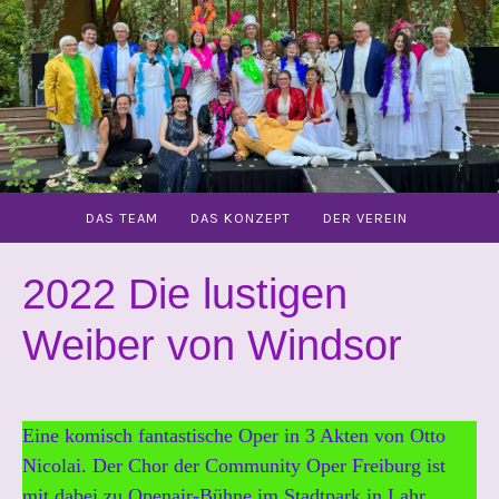
Zum
Inhalt
springen
DAS TEAM
DAS KONZEPT
DER VEREIN
2022 Die lustigen
1
V
9
O
.
N
Weiber von Windsor
F
C
E
O
B
M
R
M
Eine komisch fantastische Oper in 3 Akten von Otto
U
O
A
P
Nicolai. Der Chor der Community Oper Freiburg ist
R
E
mit dabei zu Openair-Bühne im Stadtpark in Lahr