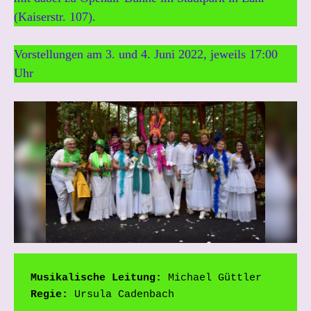
2
R
(Kaiserstr. 107).
0
2
3
Vorstellungen am 3. und 4. Juni 2022, jeweils 17:00
Uhr
Musikalische Leitung:
Regie: