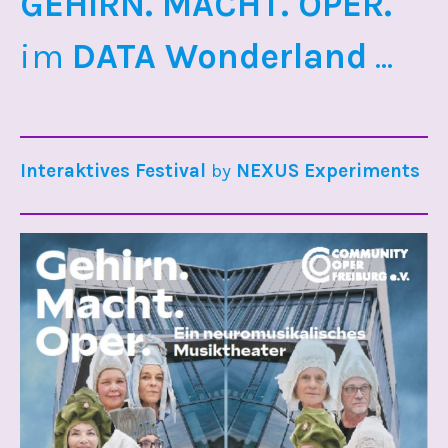
GEHIRN. MACHT. OPER.
im
DATA Wonderland
...
Interaktives Festival
by
NEXUS Experiments