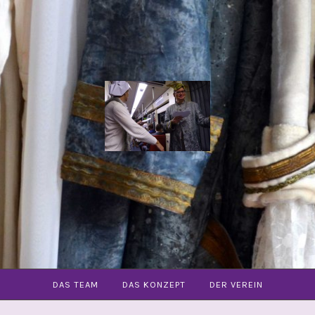
COMMUNITY
OPER
FREIBURG
E.V.
DAS TEAM
DAS KONZEPT
DER VEREIN