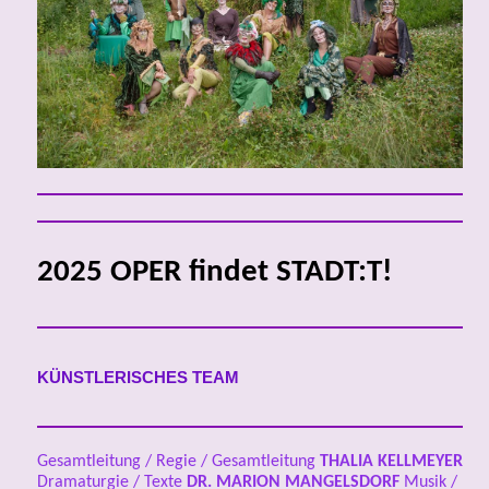
2025 OPER findet STADT:T!
KÜNSTLERISCHES TEAM
Gesamtleitung / Regie / Gesamtleitung
THALIA KELLMEYER
Dramaturgie / Texte
DR.
MARION MANGELSDORF
Musik /