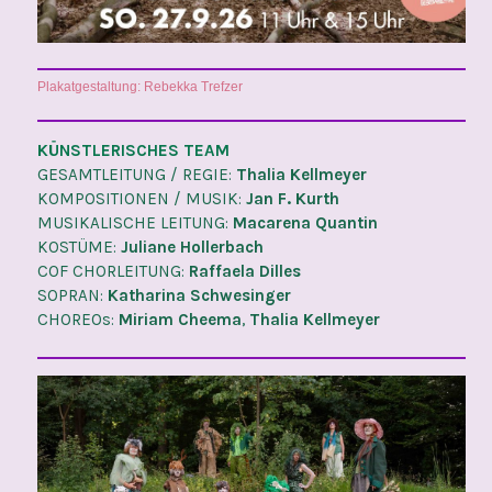
Plakatgestaltung: Rebekka Trefzer
KÜNSTLERISCHES TEAM
GESAMTLEITUNG / REGIE:
Thalia Kellmeyer
KOMPOSITIONEN / MUSIK:
Jan F. Kurth
MUSIKALISCHE LEITUNG:
Macarena Quantin
KOSTÜME:
Juliane Hollerbach
COF CHORLEITUNG:
Raffaela Dilles
SOPRAN:
Katharina Schwesinger
CHOREOs:
Miriam Cheema
,
Thalia Kellmeyer