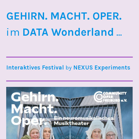
GEHIRN. MACHT. OPER.
im
DATA Wonderland
...
Interaktives Festival
by
NEXUS Experiments