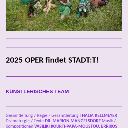
2025 OPER findet STADT:T!
KÜNSTLERISCHES TEAM
Gesamtleitung / Regie / Gesamtleitung
THALIA KELLMEYER
Dramaturgie / Texte
DR.
MARION MANGELSDORF
Musik /
Kompositionen
VASILIKI KOURTI-PAPA-MOUSTOU
;
ERRIKOS