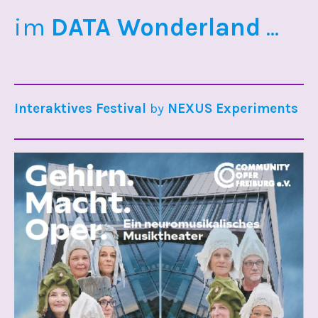
im
DATA Wonderland
...
Interaktives Festival
by
NEXUS Experiments