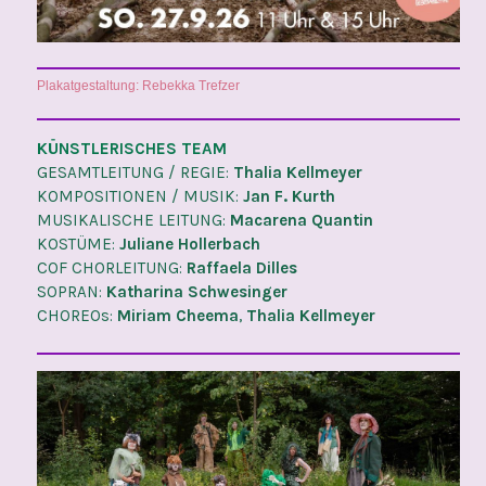
Plakatgestaltung: Rebekka Trefzer
KÜNSTLERISCHES TEAM
GESAMTLEITUNG / REGIE:
Thalia Kellmeyer
KOMPOSITIONEN / MUSIK:
Jan F. Kurth
MUSIKALISCHE LEITUNG:
Macarena Quantin
KOSTÜME:
Juliane Hollerbach
COF CHORLEITUNG:
Raffaela Dilles
SOPRAN:
Katharina Schwesinger
CHOREOs:
Miriam Cheema
,
Thalia Kellmeyer