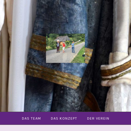
COMMUNITY
OPER
FREIBURG
E.V.
DAS TEAM
DAS KONZEPT
DER VEREIN