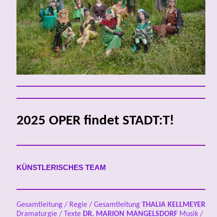
2025 OPER findet STADT:T!
KÜNSTLERISCHES TEAM
Gesamtleitung / Regie / Gesamtleitung
THALIA KELLMEYER
Dramaturgie / Texte
DR.
MARION MANGELSDORF
Musik /