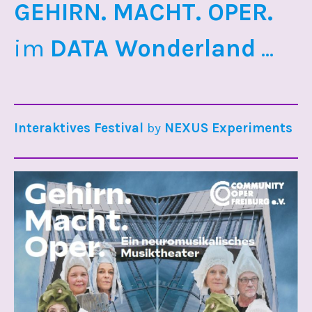
GEHIRN. MACHT. OPER.
im
DATA Wonderland
...
Interaktives Festival
by
NEXUS Experiments