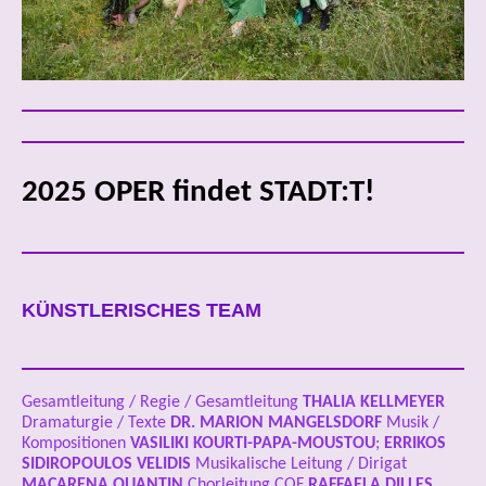
2025 OPER findet STADT:T!
KÜNSTLERISCHES TEAM
Gesamtleitung / Regie / Gesamtleitung
THALIA KELLMEYER
Dramaturgie / Texte
DR.
MARION MANGELSDORF
Musik /
Kompositionen
VASILIKI KOURTI-PAPA-MOUSTOU
;
ERRIKOS
SIDIROPOULOS VELIDIS
Musikalische Leitung / Dirigat
MACARENA QUANTIN
Chorleitung COF
RAFFAELA DILLES