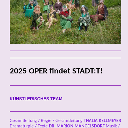
2025 OPER findet STADT:T!
KÜNSTLERISCHES TEAM
Gesamtleitung / Regie / Gesamtleitung
THALIA KELLMEYER
Dramaturgie / Texte
DR.
MARION MANGELSDORF
Musik /