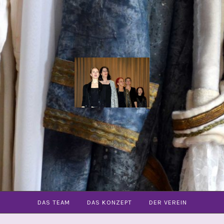
COMMUNITY
OPER
FREIBURG
E.V.
DAS TEAM
DAS KONZEPT
DER VEREIN