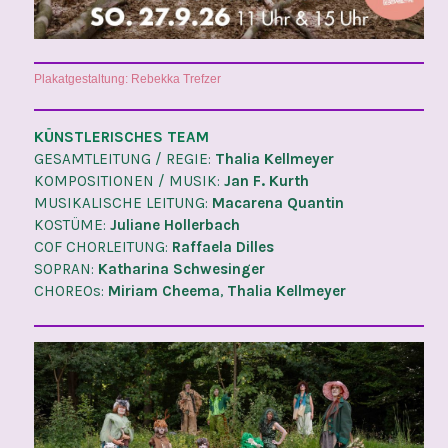
Plakatgestaltung: Rebekka Trefzer
KÜNSTLERISCHES TEAM
GESAMTLEITUNG / REGIE:
Thalia Kellmeyer
KOMPOSITIONEN / MUSIK:
Jan F. Kurth
MUSIKALISCHE LEITUNG:
Macarena Quantin
KOSTÜME:
Juliane Hollerbach
COF CHORLEITUNG:
Raffaela Dilles
SOPRAN:
Katharina Schwesinger
CHOREOs:
Miriam Cheema
,
Thalia Kellmeyer