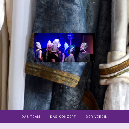
COMMUNITY
OPER
FREIBURG
E.V.
DAS TEAM
DAS KONZEPT
DER VEREIN