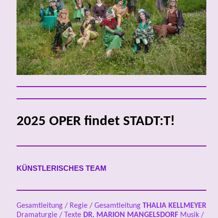
2025 OPER findet STADT:T!
KÜNSTLERISCHES TEAM
Gesamtleitung / Regie / Gesamtleitung
THALIA KELLMEYER
Dramaturgie / Texte
DR.
MARION MANGELSDORF
Musik /