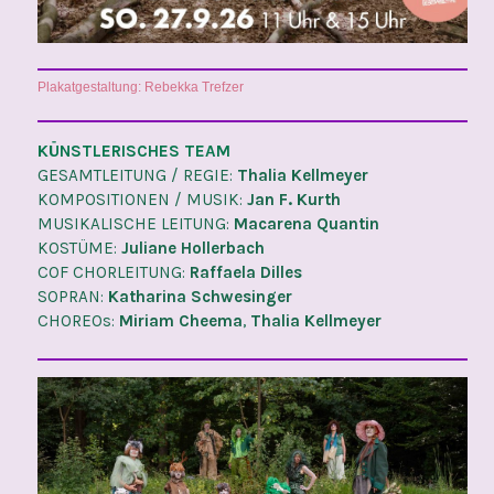
Plakatgestaltung: Rebekka Trefzer
KÜNSTLERISCHES TEAM
GESAMTLEITUNG / REGIE:
Thalia Kellmeyer
KOMPOSITIONEN / MUSIK:
Jan F. Kurth
MUSIKALISCHE LEITUNG:
Macarena Quantin
KOSTÜME:
Juliane Hollerbach
COF CHORLEITUNG:
Raffaela Dilles
SOPRAN:
Katharina Schwesinger
CHOREOs:
Miriam Cheema
,
Thalia Kellmeyer