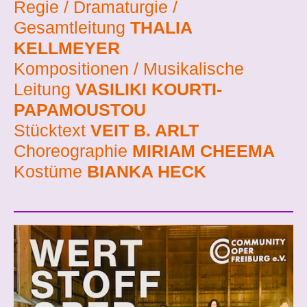
Regie / Dramaturgie /
Gesamtleitung
THALIA
KELLMEYER
Kompositionen / Musikalische
Leitung
VASILIKI KOURTI-
PAPAMOUSTOU
Stücktext
VEIT B. ARLT
Choreographie
MIRIAM CHEEMA
Kostüme
BIANKA HECK