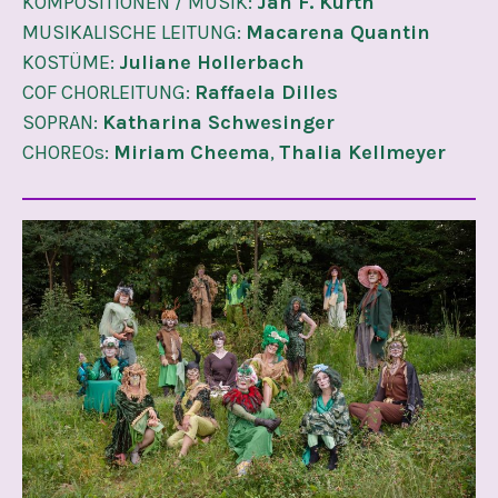
KOMPOSITIONEN / MUSIK:
Jan F. Kurth
MUSIKALISCHE LEITUNG:
Macarena Quantin
KOSTÜME:
Juliane Hollerbach
COF CHORLEITUNG:
Raffaela Dilles
SOPRAN:
Katharina Schwesinger
CHOREOs:
Miriam Cheema
,
Thalia Kellmeyer