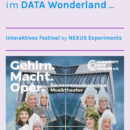
im
DATA Wonderland
...
Interaktives Festival
by
NEXUS Experiments