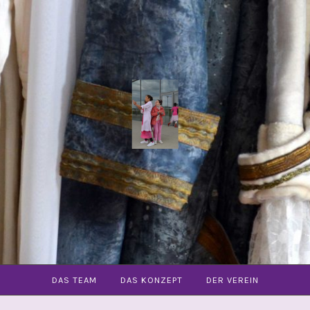
COMMUNITY
OPER
FREIBURG
E.V.
DAS TEAM
DAS KONZEPT
DER VEREIN