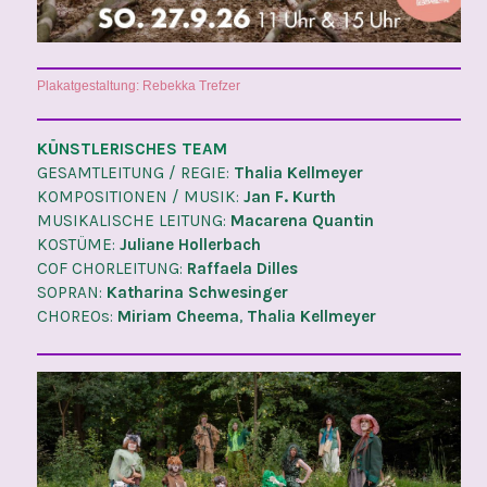
Plakatgestaltung: Rebekka Trefzer
KÜNSTLERISCHES TEAM
GESAMTLEITUNG / REGIE:
Thalia Kellmeyer
KOMPOSITIONEN / MUSIK:
Jan F. Kurth
MUSIKALISCHE LEITUNG:
Macarena Quantin
KOSTÜME:
Juliane Hollerbach
COF CHORLEITUNG:
Raffaela Dilles
SOPRAN:
Katharina Schwesinger
CHOREOs:
Miriam Cheema
,
Thalia Kellmeyer