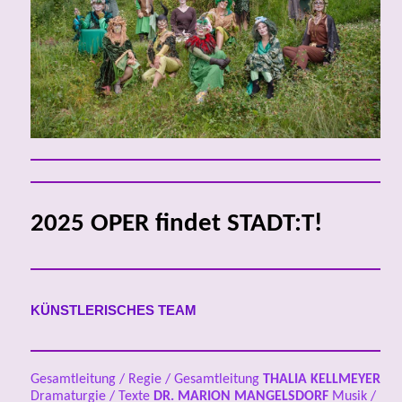
2025 OPER findet STADT:T!
KÜNSTLERISCHES TEAM
Gesamtleitung / Regie / Gesamtleitung
THALIA KELLMEYER
Dramaturgie / Texte
DR.
MARION MANGELSDORF
Musik /