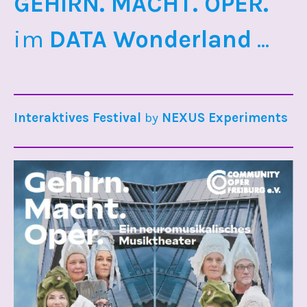
GEHIRN. MACHT. OPER.
im
DATA Wonderland
...
Interaktives Festival
by
NEXUS Experiments