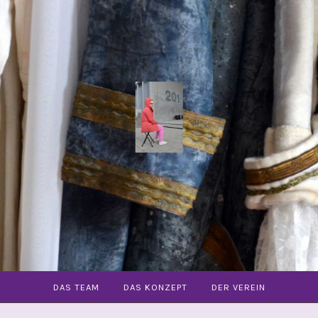
COMMUNITY
OPER
FREIBURG
E.V.
DAS TEAM
DAS KONZEPT
DER VEREIN