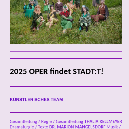
2025 OPER findet STADT:T!
KÜNSTLERISCHES TEAM
Gesamtleitung / Regie / Gesamtleitung
THALIA KELLMEYER
Dramaturgie / Texte
DR.
MARION MANGELSDORF
Musik /