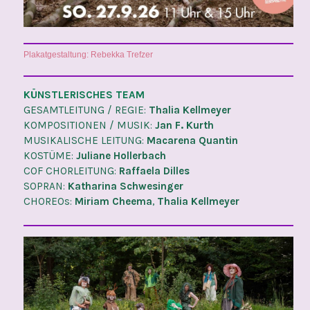
Plakatgestaltung: Rebekka Trefzer
KÜNSTLERISCHES TEAM
GESAMTLEITUNG / REGIE:
Thalia Kellmeyer
KOMPOSITIONEN / MUSIK:
Jan F. Kurth
MUSIKALISCHE LEITUNG:
Macarena Quantin
KOSTÜME:
Juliane Hollerbach
COF CHORLEITUNG:
Raffaela Dilles
SOPRAN:
Katharina Schwesinger
CHOREOs:
Miriam Cheema
,
Thalia Kellmeyer