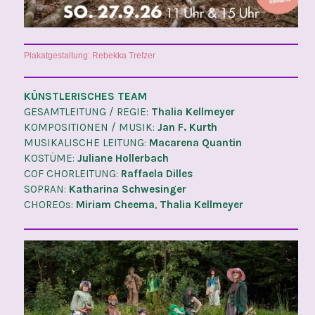
Plakatgestaltung: Rebekka Trefzer
KÜNSTLERISCHES TEAM
GESAMTLEITUNG / REGIE:
Thalia Kellmeyer
KOMPOSITIONEN / MUSIK:
Jan F. Kurth
MUSIKALISCHE LEITUNG:
Macarena Quantin
KOSTÜME:
Juliane Hollerbach
COF CHORLEITUNG:
Raffaela Dilles
SOPRAN:
Katharina Schwesinger
CHOREOs:
Miriam Cheema
,
Thalia Kellmeyer