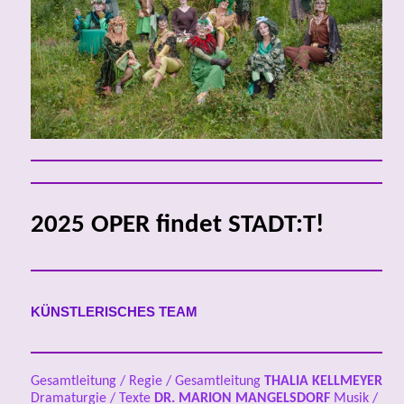
2025 OPER findet STADT:T!
KÜNSTLERISCHES TEAM
Gesamtleitung / Regie / Gesamtleitung
THALIA KELLMEYER
Dramaturgie / Texte
DR.
MARION MANGELSDORF
Musik /