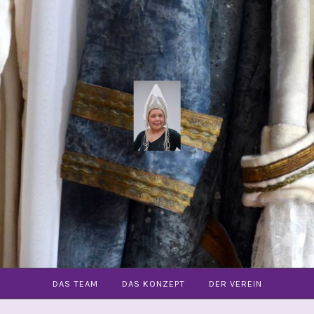
COMMUNITY
OPER
FREIBURG
E.V.
DAS TEAM
DAS KONZEPT
DER VEREIN