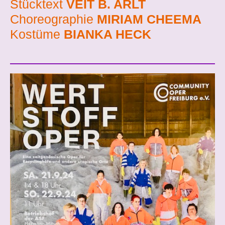
Stücktext
VEIT B. ARLT
Choreographie
MIRIAM CHEEMA
Kostüme
BIANKA HECK