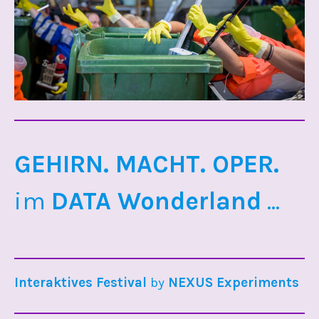
GEHIRN. MACHT. OPER.
im
DATA Wonderland
...
Interaktives Festival
by
NEXUS Experiments