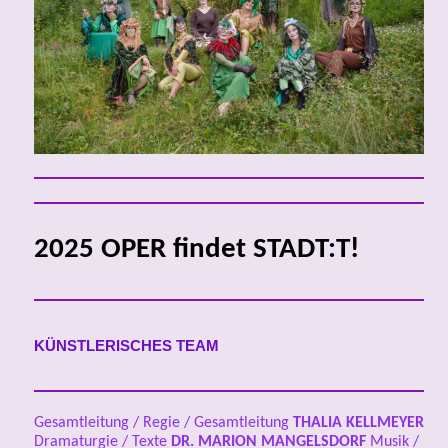
2025 OPER findet STADT:T!
KÜNSTLERISCHES TEAM
Gesamtleitung / Regie / Gesamtleitung
THALIA KELLMEYER
Dramaturgie / Texte
DR.
MARION MANGELSDORF
Musik /