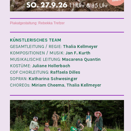
Plakatgestaltung: Rebekka Trefzer
KÜNSTLERISCHES TEAM
GESAMTLEITUNG / REGIE:
Thalia Kellmeyer
KOMPOSITIONEN / MUSIK:
Jan F. Kurth
MUSIKALISCHE LEITUNG:
Macarena Quantin
KOSTÜME:
Juliane Hollerbach
COF CHORLEITUNG:
Raffaela Dilles
SOPRAN:
Katharina Schwesinger
CHOREOs:
Miriam Cheema
,
Thalia Kellmeyer