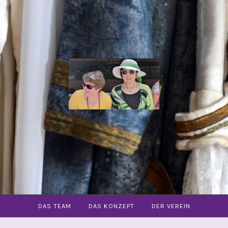
COMMUNITY
OPER
FREIBURG
E.V.
DAS TEAM
DAS KONZEPT
DER VEREIN